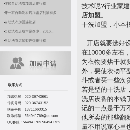
连锁自助洗衣加盟店排行榜
技术呢?行业家
开一家自助洗衣店加盟店利润有多...
店加盟
。
自助洗衣加盟连锁店
干洗加盟，小本
自助洗衣店成本是多少，2016...
自助洗衣店加盟连锁排行榜
开店就要选好设
在10000多左
为衣物要烘干就
外，要使衣物平
斗或者买一些次货
联系方式
若是型的干洗店
加盟热线：020-36743661
洗店设备的本钱
传真号码：020-36743152
记的一点是千万
联系手机：13711663315
联系邮箱：564941769@qq.com
他所卖的那些翻新
QQ客服：564941769 564941769
量不用说家心里